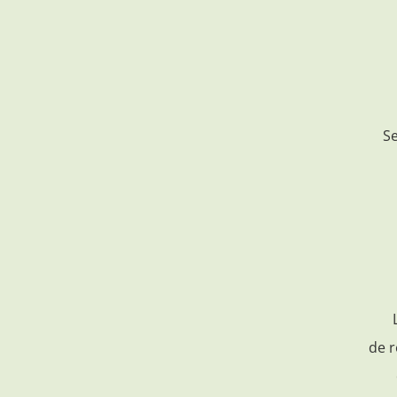
Se
de r