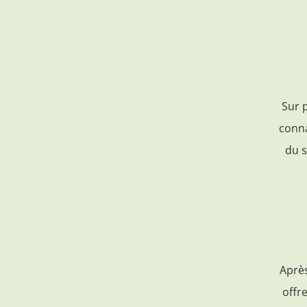
Sur p
conna
du s
Après
offr