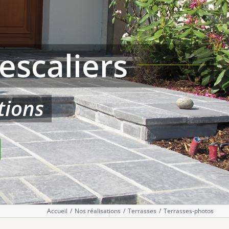
escaliers
tions
Accueil
Nos réalisations
Terrasses
Terrasses-photos