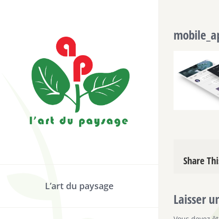
Passer
au
mobile_a
contenu
Share Thi
L’art du paysage
Laisser 
Vous devez ê