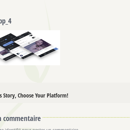
pp_4
s Story, Choose Your Platform!
un commentaire
tre
identifié
pour poster un commentaire.