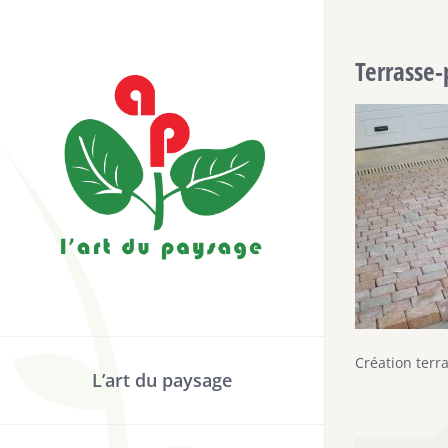
Passer
au
Terrasse
contenu
Création terr
L’art du paysage