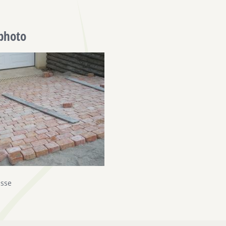
-photo
asse