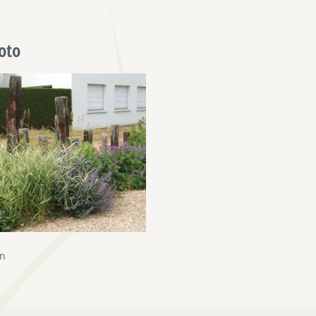
oto
in