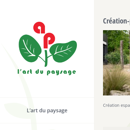
Passer
au
Création
contenu
Création espa
L’art du paysage