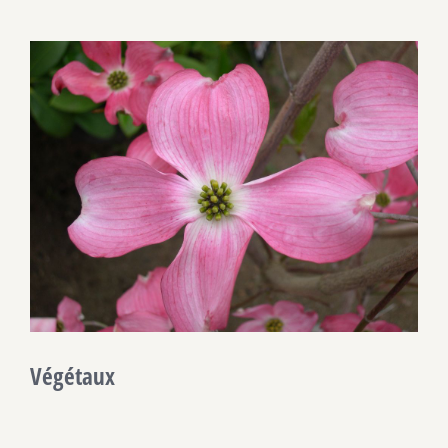
Voir
l'image
agrandie
Végétaux